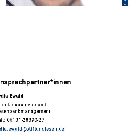
nsprechpartner*innen
ydia Ewald
rojektmanagerin und
atenbankmanagement
el.: 06131-28890-27
ydia.ewald@stiftunglesen.de