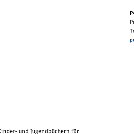
P
P
T
p
 Kinder- und Jugendbüchern für