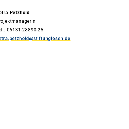
etra Petzhold
rojektmanagerin
el.: 06131-28890-25
etra.petzhold@stiftunglesen.de