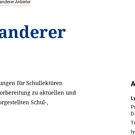
 anderer Anbieter
 anderer
ungen für Schullektüren
A
vorbereitung zu aktuellen und
L
rgestellten Schul-,
P
D
T
l