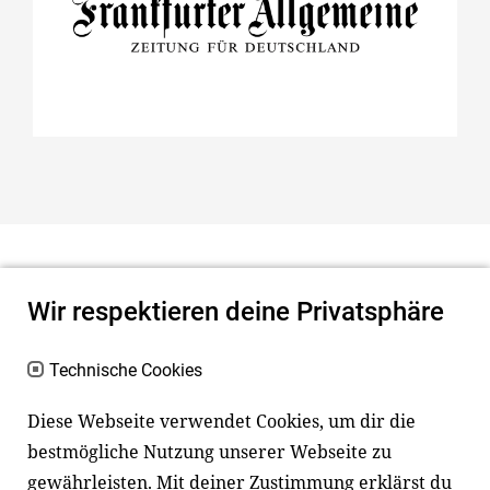
Projekte
Lernen mit der F.A.Z. in der Grundschule
Stifterrat
Schulportal
Grundschule
Sekundarstufe
Wir respektieren deine Privatsphäre
Unsere Partnerin
Mit fazschule.net den Unterricht gestalten
Technische Cookies
Diese Webseite verwendet Cookies, um dir die
bestmögliche Nutzung unserer Webseite zu
Newsletter
Instagram
gewährleisten. Mit deiner Zustimmung erklärst du