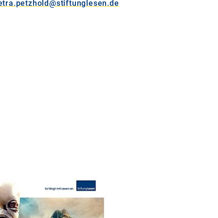
etra.petzhold@stiftunglesen.de