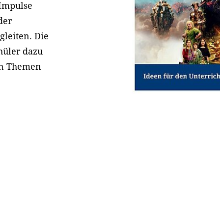
 Impulse
der
gleiten. Die
hüler dazu
len Themen