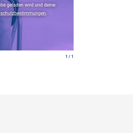
ube geladen wird und deine
nschutzbestimmungen
.
1 / 1