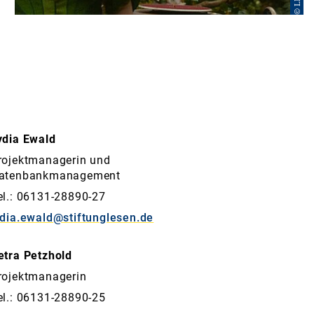
ydia Ewald
rojektmanagerin und
atenbankmanagement
el.: 06131-28890-27
ydia.ewald@stiftunglesen.de
etra Petzhold
rojektmanagerin
el.: 06131-28890-25