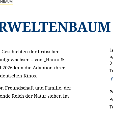
TENBAUM
ERWELTENBAUM
L
 Geschichten der britischen
P
 aufgewachsen – von „Hanni &
D
l 2026 kam die Adaption ihrer
T
deutschen Kinos.
l
on Freundschaft und Familie, der
P
rende Reich der Natur stehen im
P
T