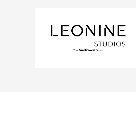
LEONINE Distribution GmbH
https://www.leoninedistribution.com/
Projekte
Film: Der WUNDERWELTENBAUM