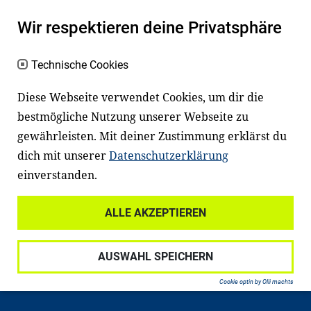
Wir respektieren deine Privatsphäre
Technische Cookies
Diese Webseite verwendet Cookies, um dir die
bestmögliche Nutzung unserer Webseite zu
Newsletter
Instagram
gewährleisten. Mit deiner Zustimmung erklärst du
dich mit unserer
Datenschutzerklärung
Facebook
LinkedIn
einverstanden.
Youtube
ALLE AKZEPTIEREN
Widerrufsrecht
Datenschutz
AUSWAHL SPEICHERN
Haftungsausschluss
Impressum
Cookie optin by Olli machts