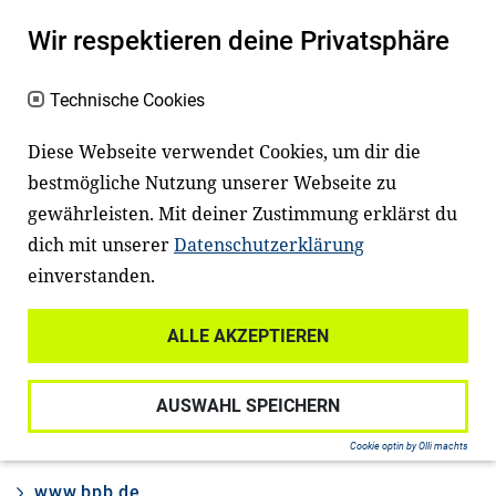
Wir respektieren deine Privatsphäre
Willkommensplakat
Technische Cookies
Diese Webseite verwendet Cookies, um dir die
Das Willkommensplakat der Bundeszentrale für
bestmögliche Nutzung unserer Webseite zu
politische Bildung begrüßt Flüchtlingskinder im
gewährleisten. Mit deiner Zustimmung erklärst du
Alter von ca. 8 bis 14 Jahren in den Sprachen
dich mit unserer
Datenschutzerklärung
Deutsch, Englisch, Arabisch, Paschtu, Dari,
einverstanden.
Tigrinya und Kurdisch. Weitere Sprachen
können von den Kindern eingetragen werden.
ALLE AKZEPTIEREN
Die Stadt, in der die Kinder leben, und das
jeweilige Bundesland können ebenfalls
AUSWAHL SPEICHERN
handschriftlich eingefügt werden.
Cookie optin by Olli machts
www.bpb.de