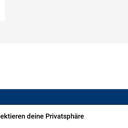
us
pektieren deine Privatsphäre
Facebook
LinkedIn