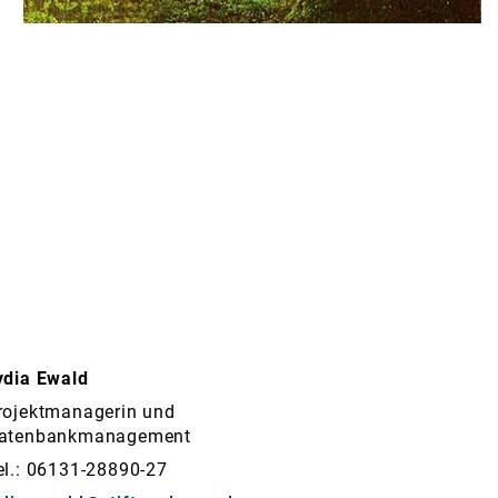
ydia Ewald
rojektmanagerin und
atenbankmanagement
el.: 06131-28890-27