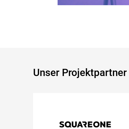
Unser Projektpartner
Squareone
https://www.square-o-n-e.com/home/?lan
Projekte