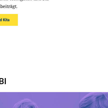
beiträgt.
d Kita
BI