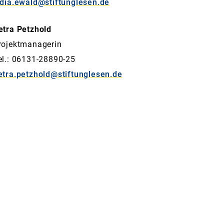
ydia.ewald@stiftunglesen.de
etra Petzhold
rojektmanagerin
el.: 06131-28890-25
etra.petzhold@stiftunglesen.de