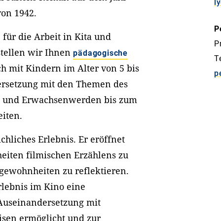
l
on 1942.
P
für die Arbeit in Kita und
P
stellen wir Ihnen
pädagogische
T
 mit Kindern im Alter von 5 bis
p
dersetzung mit den Themen des
ft und Erwachsenwerden bis zum
iten.
ichliches Erlebnis. Er eröffnet
heiten filmischen Erzählens zu
gewohnheiten zu reflektieren.
erlebnis im Kino eine
 Auseinandersetzung mit
sen ermöglicht und zur