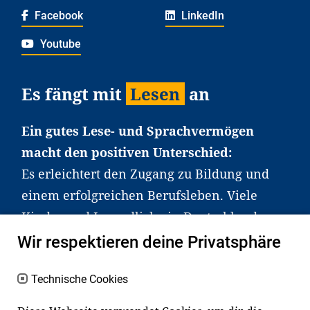
Facebook
LinkedIn
Youtube
Es fängt mit
Lesen
an
Ein gutes Lese- und Sprachvermögen
macht den positiven Unterschied:
Es erleichtert den Zugang zu Bildung und
einem erfolgreichen Berufsleben. Viele
Kinder und Jugendliche in Deutschland
haben aber große Schwierigkeiten dabei.
Wir respektieren deine Privatsphäre
Unser Angebot richtet sich deshalb gezielt
an Familien sowie an Erzieher*innen,
Technische Cookies
Lehrer*innen und andere