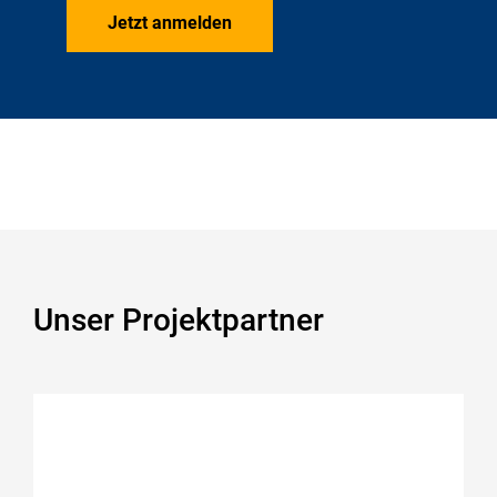
Jetzt anmelden
Unser Projektpartner
Squareone
https://www.square-o-n-e.com/home/?lang=de