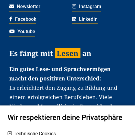
Newsletter
Instagram
Facebook
LinkedIn
Youtube
Es fängt mit
Lesen
an
Ein gutes Lese- und Sprachvermögen
macht den positiven Unterschied:
Es erleichtert den Zugang zu Bildung und
einem erfolgreichen Berufsleben. Viele
Kinder und Jugendliche in Deutschland
haben aber große Schwierigkeiten dabei.
Wir respektieren deine Privatsphäre
Unser Angebot richtet sich deshalb gezielt
an Familien sowie an Erzieher*innen,
Technische Cookies