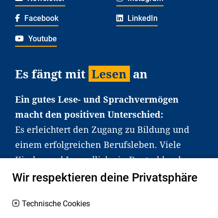
Facebook
LinkedIn
Youtube
Es fängt mit
Lesen
an
Ein gutes Lese- und Sprachvermögen
macht den positiven Unterschied:
Es erleichtert den Zugang zu Bildung und
einem erfolgreichen Berufsleben. Viele
Kinder und Jugendliche in Deutschland
haben aber große Schwierigkeiten dabei.
Wir respektieren deine Privatsphäre
Unser Angebot richtet sich deshalb gezielt
an Familien sowie an Erzieher*innen,
Technische Cookies