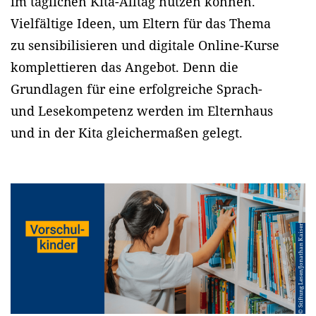
im täglichen Kita-Alltag nutzen können.
Vielfältige Ideen, um Eltern für das Thema
zu sensibilisieren und digitale Online-Kurse
komplettieren das Angebot. Denn die
Grundlagen für eine erfolgreiche Sprach-
und Lesekompetenz werden im Elternhaus
und in der Kita gleichermaßen gelegt.
© Stiftung Lesen/Jonathan Kaiser
© Stiftung Lesen/Jonathan Kaiser
© Stiftung Lesen/Jonathan Kaiser
© Adobe Stock/Pixel-Shot