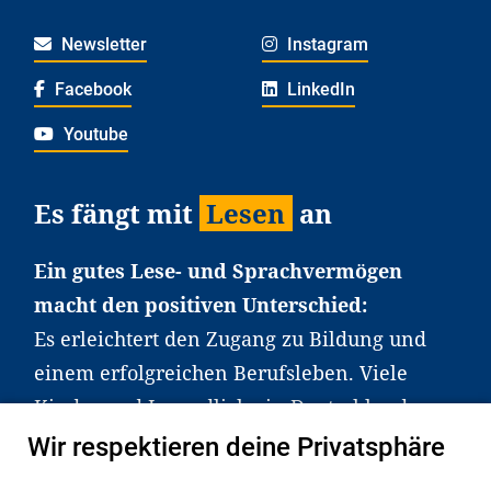
Newsletter
Instagram
Facebook
LinkedIn
Youtube
Es fängt mit
Lesen
an
Ein gutes Lese- und Sprachvermögen
macht den positiven Unterschied:
Es erleichtert den Zugang zu Bildung und
einem erfolgreichen Berufsleben. Viele
Kinder und Jugendliche in Deutschland
haben aber große Schwierigkeiten dabei.
Wir respektieren deine Privatsphäre
Unser Angebot richtet sich deshalb gezielt