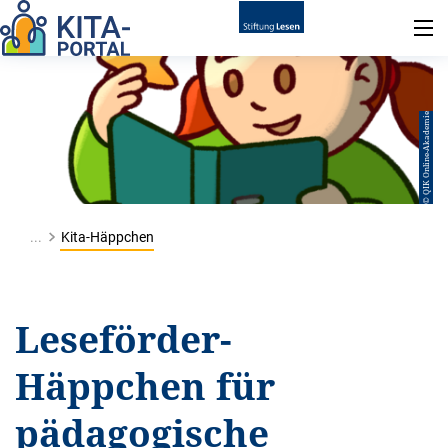
© QIK Online-Akademie
...
Kita-Häppchen
Leseförder-
Häppchen für
pädagogische