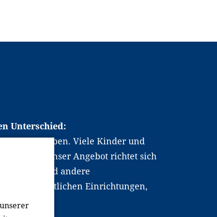
en Unterschied:
chen Berufsleben. Viele Kinder und
ten dabei. Unser Angebot richtet sich
hrer*innen und andere
, wissenschaftlichen Einrichtungen,
men.
 unserer