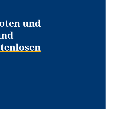
oten und
und
tenlosen