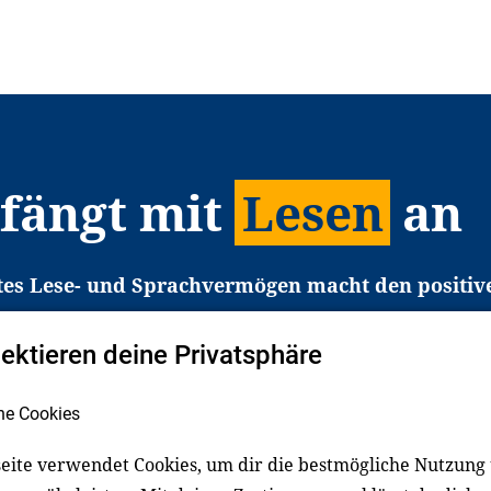
 fängt mit
Lesen
an
tes Lese- und Sprachvermögen macht den positiv
eichtert den Zugang zu Bildung und einem erfolgrei
pektieren deine Privatsphäre
liche in Deutschland haben aber große Schwierigkei
b gezielt an Familien sowie an Erzieher*innen, Le
he Cookies
pert*innen. Dafür arbeiten wir eng mit Ministerien
den, Unternehmen und anderen Stiftungen zusam
eite verwendet Cookies, um dir die bestmögliche Nutzung