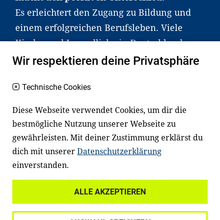
Es erleichtert den Zugang zu Bildung und
einem erfolgreichen Berufsleben. Viele
Kinder und Jugendliche in Deutschland
haben aber große Schwierigkeiten dabei.
Wir respektieren deine Privatsphäre
Unser Angebot richtet sich deshalb gezielt
an Familien sowie an Erzieher*innen,
Technische Cookies
Lehrer*innen und andere
Diese Webseite verwendet Cookies, um dir die
Fachexpert*innen. Dafür arbeiten wir eng
bestmögliche Nutzung unserer Webseite zu
mit Ministerien, wissenschaftlichen
gewährleisten. Mit deiner Zustimmung erklärst du
Einrichtungen, Verbänden, Unternehmen
dich mit unserer
Datenschutzerklärung
und anderen Stiftungen zusammen.
einverstanden.
ALLE AKZEPTIEREN