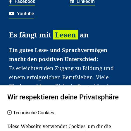
Facebook
LinkedIn
Youtube
Es fängt mit
Lesen
an
Ein gutes Lese- und Sprachvermögen
macht den positiven Unterschied:
Es erleichtert den Zugang zu Bildung und
einem erfolgreichen Berufsleben. Viele
Kinder und Jugendliche in Deutschland
haben aber große Schwierigkeiten dabei.
Wir respektieren deine Privatsphäre
Unser Angebot richtet sich deshalb gezielt
an Familien sowie an Erzieher*innen,
Technische Cookies
Lehrer*innen und andere
Diese Webseite verwendet Cookies, um dir die