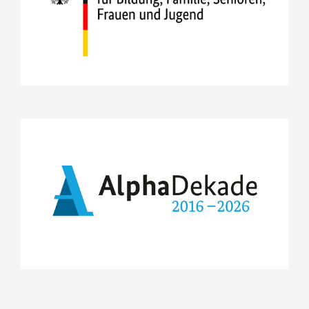
https://www.bmbfsfj.bund.de/bmbfsfj
Projekte
Lesestart 1-2-3
Forschung
Dekade für Alphabetisierung
REACH
https://www.alphadekade.de/
MOVE
Projekte
HEAL
REACH
„echt jetzt?“ im Ganztag
MOVE
Lesestart: Weil uns Lesen weiterbringt
HEAL