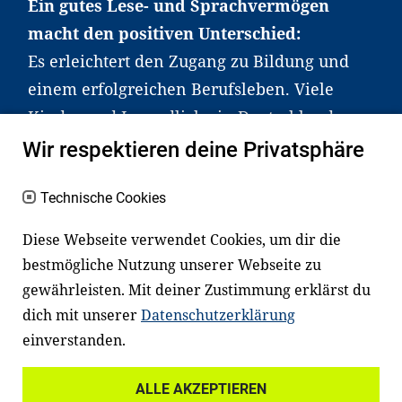
Ein gutes Lese- und Sprachvermögen
macht den positiven Unterschied:
Es erleichtert den Zugang zu Bildung und
einem erfolgreichen Berufsleben. Viele
Kinder und Jugendliche in Deutschland
haben aber große Schwierigkeiten dabei.
Wir respektieren deine Privatsphäre
Unser Angebot richtet sich deshalb gezielt
an Familien sowie an Erzieher*innen,
Technische Cookies
Lehrer*innen und andere
Diese Webseite verwendet Cookies, um dir die
Fachexpert*innen. Dafür arbeiten wir eng
bestmögliche Nutzung unserer Webseite zu
mit Ministerien, wissenschaftlichen
gewährleisten. Mit deiner Zustimmung erklärst du
Einrichtungen, Verbänden, Unternehmen
dich mit unserer
Datenschutzerklärung
und anderen Stiftungen zusammen.
einverstanden.
ALLE AKZEPTIEREN