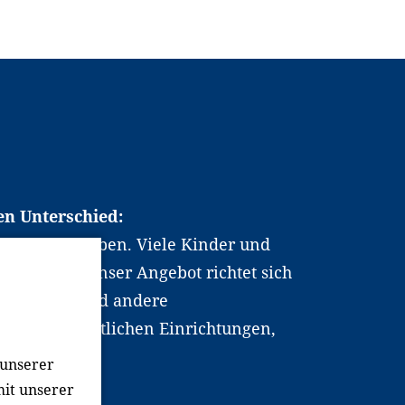
en Unterschied:
chen Berufsleben. Viele Kinder und
ten dabei. Unser Angebot richtet sich
hrer*innen und andere
, wissenschaftlichen Einrichtungen,
men.
 unserer
mit unserer