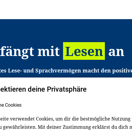
 fängt mit
Lesen
an
tes Lese- und Sprachvermögen macht den positiv
eichtert den Zugang zu Bildung und einem erfolgrei
pektieren deine Privatsphäre
liche in Deutschland haben aber große Schwierigkei
b gezielt an Familien sowie an Erzieher*innen, Le
he Cookies
pert*innen. Dafür arbeiten wir eng mit Ministerien
den, Unternehmen und anderen Stiftungen zusam
eite verwendet Cookies, um dir die bestmögliche Nutzung
u gewährleisten. Mit deiner Zustimmung erklärst du dich 