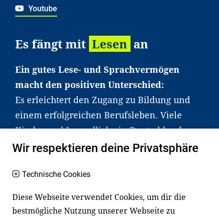
Youtube
Es fängt mit
Lesen
an
Ein gutes Lese- und Sprachvermögen
macht den positiven Unterschied:
Es erleichtert den Zugang zu Bildung und
einem erfolgreichen Berufsleben. Viele
Kinder und Jugendliche in Deutschland
haben aber große Schwierigkeiten dabei.
Wir respektieren deine Privatsphäre
Unser Angebot richtet sich deshalb gezielt
an Familien sowie an Erzieher*innen,
Technische Cookies
Lehrer*innen und andere
Diese Webseite verwendet Cookies, um dir die
Fachexpert*innen. Dafür arbeiten wir eng
bestmögliche Nutzung unserer Webseite zu