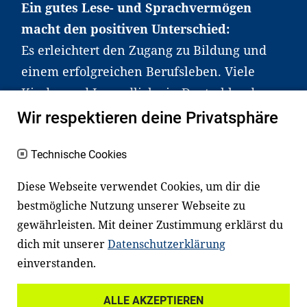
Ein gutes Lese- und Sprachvermögen
macht den positiven Unterschied:
Es erleichtert den Zugang zu Bildung und
einem erfolgreichen Berufsleben. Viele
Kinder und Jugendliche in Deutschland
haben aber große Schwierigkeiten dabei.
Wir respektieren deine Privatsphäre
Unser Angebot richtet sich deshalb gezielt
an Familien sowie an Erzieher*innen,
Technische Cookies
Lehrer*innen und andere
Diese Webseite verwendet Cookies, um dir die
Fachexpert*innen. Dafür arbeiten wir eng
bestmögliche Nutzung unserer Webseite zu
mit Ministerien, wissenschaftlichen
gewährleisten. Mit deiner Zustimmung erklärst du
Einrichtungen, Verbänden, Unternehmen
dich mit unserer
Datenschutzerklärung
und anderen Stiftungen zusammen.
einverstanden.
ALLE AKZEPTIEREN