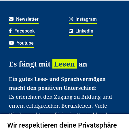
Newsletter
Instagram
Facebook
LinkedIn
Youtube
Es fängt mit
Lesen
an
Ein gutes Lese- und Sprachvermögen
macht den positiven Unterschied:
Es erleichtert den Zugang zu Bildung und
einem erfolgreichen Berufsleben. Viele
Kinder und Jugendliche in Deutschland
haben aber große Schwierigkeiten dabei.
Wir respektieren deine Privatsphäre