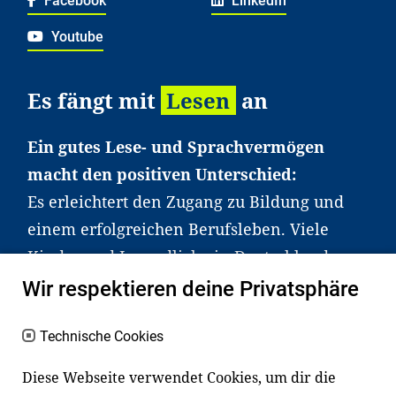
Facebook
LinkedIn
Youtube
Es fängt mit
Lesen
an
Ein gutes Lese- und Sprachvermögen
macht den positiven Unterschied:
Es erleichtert den Zugang zu Bildung und
einem erfolgreichen Berufsleben. Viele
Kinder und Jugendliche in Deutschland
haben aber große Schwierigkeiten dabei.
Wir respektieren deine Privatsphäre
Unser Angebot richtet sich deshalb gezielt
an Familien sowie an Erzieher*innen,
Technische Cookies
Lehrer*innen und andere
Diese Webseite verwendet Cookies, um dir die
Fachexpert*innen. Dafür arbeiten wir eng