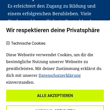
Es erleichtert den Zugang zu Bildung und
einem erfolgreichen Berufsleben. Viele
Kinder und Jugendliche in Deutschland
haben aber große Schwierigkeiten dabei.
Wir respektieren deine Privatsphäre
Unser Angebot richtet sich deshalb gezielt
an Familien sowie an Erzieher*innen,
Technische Cookies
Lehrer*innen und andere
Diese Webseite verwendet Cookies, um dir die
Fachexpert*innen. Dafür arbeiten wir eng
bestmögliche Nutzung unserer Webseite zu
mit Ministerien, wissenschaftlichen
gewährleisten. Mit deiner Zustimmung erklärst du
Einrichtungen, Verbänden, Unternehmen
dich mit unserer
Datenschutzerklärung
und anderen Stiftungen zusammen.
einverstanden.
ALLE AKZEPTIEREN