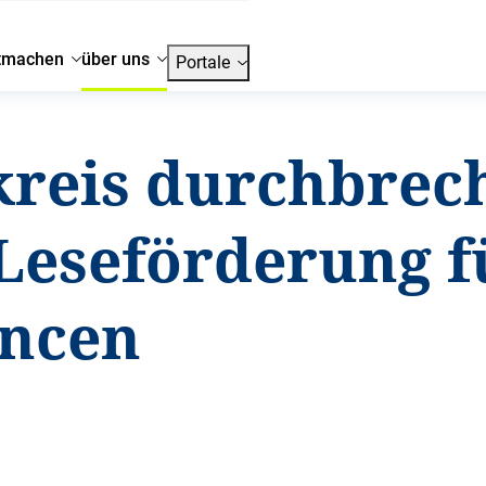
tmachen
über uns
Portale
kreis durchbrec
 Leseförderung f
ancen