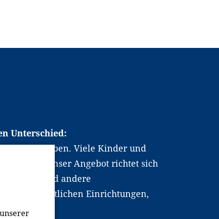
en Unterschied:
chen Berufsleben. Viele Kinder und
ten dabei. Unser Angebot richtet sich
hrer*innen und andere
, wissenschaftlichen Einrichtungen,
men.
 unserer