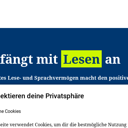
 fängt mit
Lesen
an
tes Lese- und Sprachvermögen macht den positiv
eichtert den Zugang zu Bildung und einem erfolgrei
pektieren deine Privatsphäre
liche in Deutschland haben aber große Schwierigkei
b gezielt an Familien sowie an Erzieher*innen, Le
he Cookies
pert*innen. Dafür arbeiten wir eng mit Ministerien
den, Unternehmen und anderen Stiftungen zusam
eite verwendet Cookies, um dir die bestmögliche Nutzung