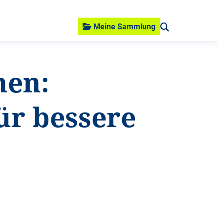
Meine Sammlung
hen:
ür bessere