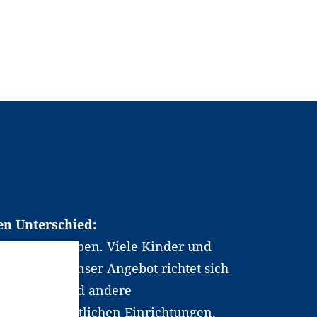
en Unterschied:
chen Berufsleben. Viele Kinder und
ten dabei. Unser Angebot richtet sich
hrer*innen und andere
, wissenschaftlichen Einrichtungen,