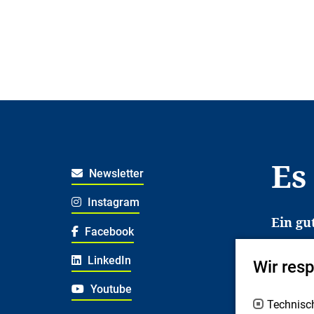
Es
Newsletter
Instagram
Ein gu
Facebook
Es erl
LinkedIn
Wir res
Jugend
deshal
Youtube
Technisc
Fachex