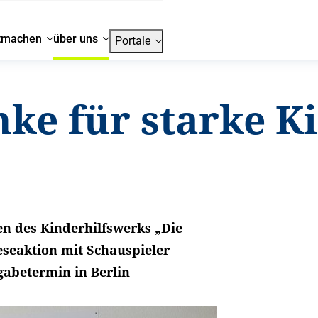
tmachen
über uns
Portale
ke für starke K
en des Kinderhilfswerks „Die
eseaktion mit Schauspieler
gabetermin in Berlin