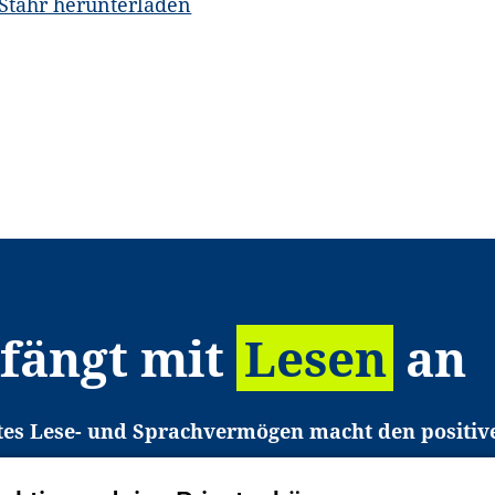
 Stahr herunterladen
 fängt mit
Lesen
an
tes Lese- und Sprachvermögen macht den positiv
eichtert den Zugang zu Bildung und einem erfolgrei