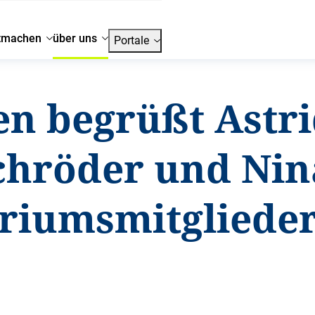
tmachen
über uns
Portale
en begrüßt Astr
chröder und Nin
riumsmitgliede