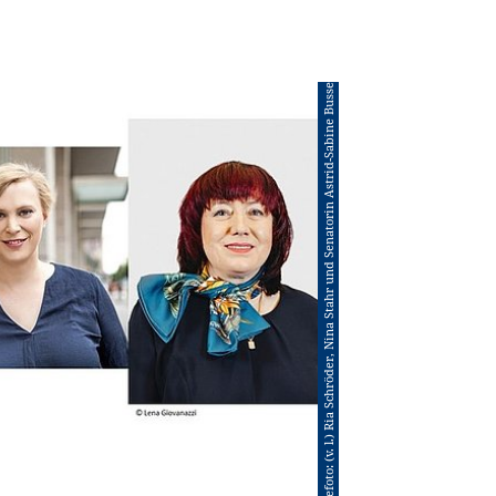
© Pressefoto: (v. l.) Ria Schröder, Nina Stahr und Senatorin Astrid-Sabine Busse