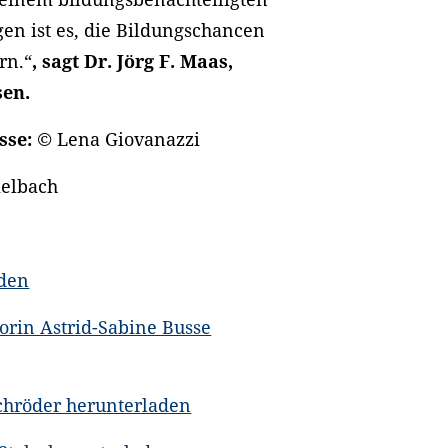
en ist es, die Bildungschancen
rn.“
, sagt Dr. Jörg F. Maas,
sen.
usse: ©
Lena Giovanazzi
kelbach
aden
orin Astrid-Sabine Busse
Schröder herunterladen