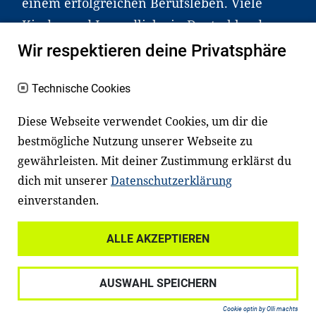
einem erfolgreichen Berufsleben. Viele
Kinder und Jugendliche in Deutschland
haben aber große Schwierigkeiten dabei.
Wir respektieren deine Privatsphäre
Unser Angebot richtet sich deshalb gezielt
an Familien sowie an Erzieher*innen,
Technische Cookies
Lehrer*innen und andere
Diese Webseite verwendet Cookies, um dir die
Fachexpert*innen. Dafür arbeiten wir eng
bestmögliche Nutzung unserer Webseite zu
mit Ministerien, wissenschaftlichen
gewährleisten. Mit deiner Zustimmung erklärst du
Einrichtungen, Verbänden, Unternehmen
dich mit unserer
Datenschutzerklärung
und anderen Stiftungen zusammen.
einverstanden.
ALLE AKZEPTIEREN
Widerrufsrecht
Datenschutz
AUSWAHL SPEICHERN
Haftungsausschluss
Impressum
Cookie optin by Olli machts