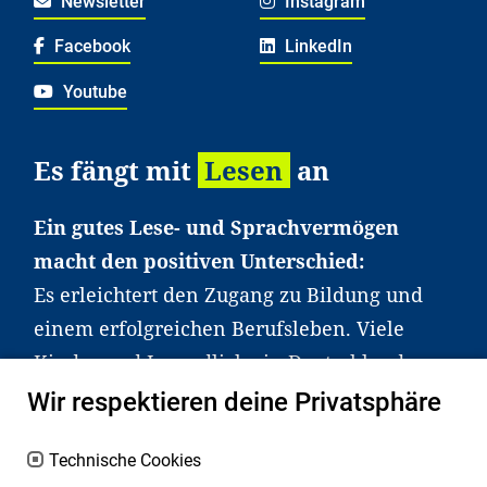
Newsletter
Instagram
Facebook
LinkedIn
Youtube
Es fängt mit
Lesen
an
Ein gutes Lese- und Sprachvermögen
macht den positiven Unterschied:
Es erleichtert den Zugang zu Bildung und
einem erfolgreichen Berufsleben. Viele
Kinder und Jugendliche in Deutschland
haben aber große Schwierigkeiten dabei.
Wir respektieren deine Privatsphäre
Unser Angebot richtet sich deshalb gezielt
an Familien sowie an Erzieher*innen,
Technische Cookies