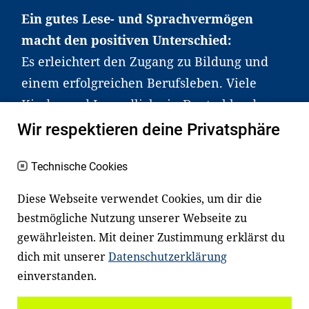
Ein gutes Lese- und Sprachvermögen
macht den positiven Unterschied:
Es erleichtert den Zugang zu Bildung und
einem erfolgreichen Berufsleben. Viele
Kinder und Jugendliche in Deutschland
haben aber große Schwierigkeiten dabei.
Wir respektieren deine Privatsphäre
Unser Angebot richtet sich deshalb gezielt
an Familien sowie an Erzieher*innen,
Technische Cookies
Lehrer*innen und andere
Diese Webseite verwendet Cookies, um dir die
Fachexpert*innen. Dafür arbeiten wir eng
bestmögliche Nutzung unserer Webseite zu
mit Ministerien, wissenschaftlichen
gewährleisten. Mit deiner Zustimmung erklärst du
Einrichtungen, Verbänden, Unternehmen
dich mit unserer
Datenschutzerklärung
und anderen Stiftungen zusammen.
einverstanden.