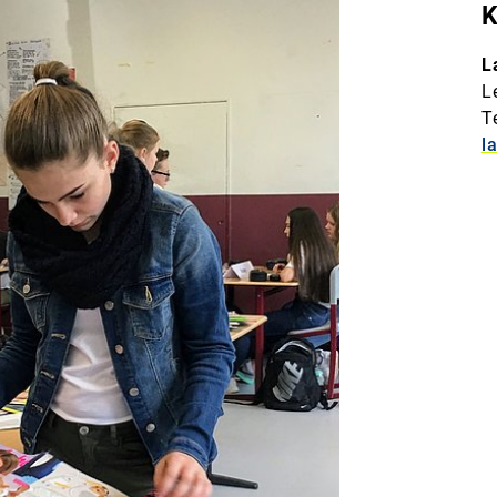
K
L
L
T
l