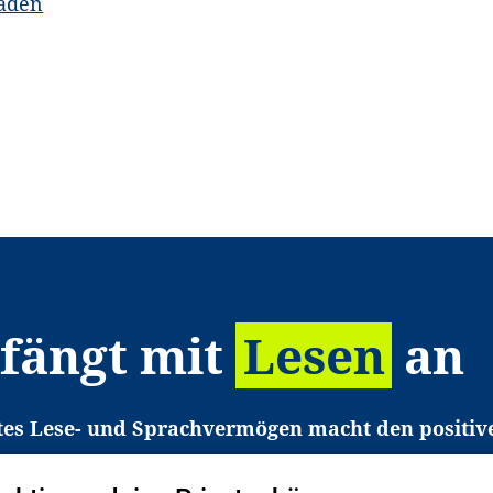
laden
 fängt mit
Lesen
an
tes Lese- und Sprachvermögen macht den positiv
eichtert den Zugang zu Bildung und einem erfolgrei