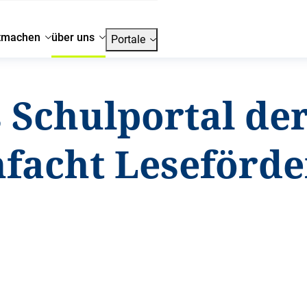
tmachen
über uns
Portale
 Schulportal der
nfacht Leseförd