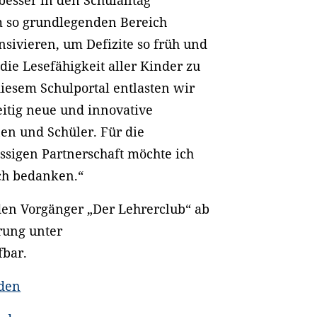
m so grundlegenden Bereich
sivieren, um Defizite so früh und
ie Lesefähigkeit aller Kinder zu
diesem Schulportal entlasten wir
eitig neue und innovative
en und Schüler. Für die
ässigen Partnerschaft möchte ich
ich bedanken.“
 den Vorgänger „Der Lehrerclub“ ab
erung unter
fbar.
aden