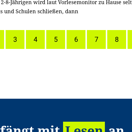
 2-8-Jährigen wird laut Vorlesemonitor zu Hause selt
 und Schulen schließen, dann
3
4
5
6
7
8
 fängt mit
Lesen
an