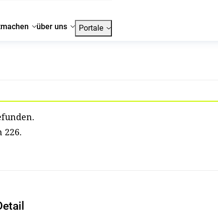
tmachen
über uns
Portale
efunden.
n 226.
etail