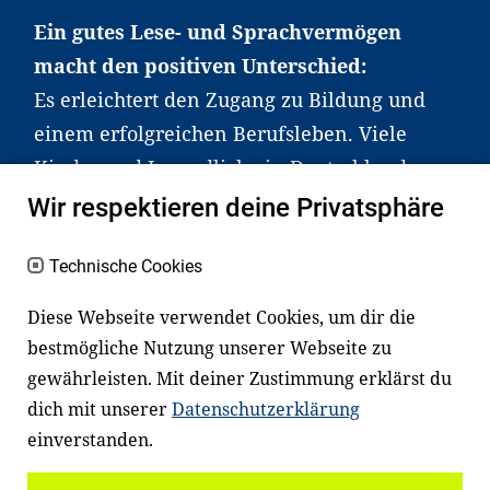
Ein gutes Lese- und Sprachvermögen
macht den positiven Unterschied:
Es erleichtert den Zugang zu Bildung und
einem erfolgreichen Berufsleben. Viele
Kinder und Jugendliche in Deutschland
haben aber große Schwierigkeiten dabei.
Wir respektieren deine Privatsphäre
Unser Angebot richtet sich deshalb gezielt
an Familien sowie an Erzieher*innen,
Technische Cookies
Lehrer*innen und andere
Diese Webseite verwendet Cookies, um dir die
Fachexpert*innen. Dafür arbeiten wir eng
bestmögliche Nutzung unserer Webseite zu
mit Ministerien, wissenschaftlichen
gewährleisten. Mit deiner Zustimmung erklärst du
Einrichtungen, Verbänden, Unternehmen
dich mit unserer
Datenschutzerklärung
und anderen Stiftungen zusammen.
einverstanden.