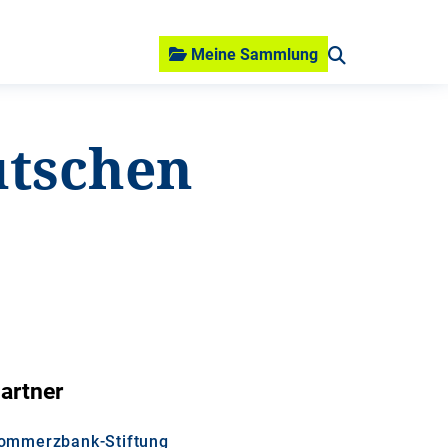
Meine Sammlung
utschen
artner
ommerzbank-Stiftung