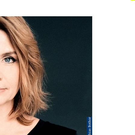
© ©Mathias Bothor