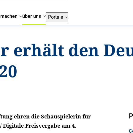
tmachen
über uns
Portale
er erhält den De
020
P
ung ehren die Schauspielerin für
 Digitale Preisvergabe am 4.
C