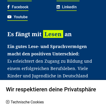
Facebook
LinkedIn
Youtube
Es fängt mit
Lesen
an
Ein gutes Lese- und Sprachvermögen
macht den positiven Unterschied:
Es erleichtert den Zugang zu Bildung und
einem erfolgreichen Berufsleben. Viele
Kinder und Jugendliche in Deutschland
haben aber große Schwierigkeiten dabei.
Wir respektieren deine Privatsphäre
Unser Angebot richtet sich deshalb gezielt
an Familien sowie an Erzieher*innen,
Technische Cookies
Lehrer*innen und andere