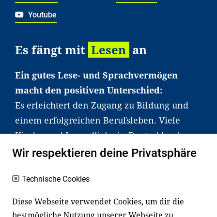
Youtube
Es fängt mit
Lesen
an
Ein gutes Lese- und Sprachvermögen
macht den positiven Unterschied:
Es erleichtert den Zugang zu Bildung und
einem erfolgreichen Berufsleben. Viele
Kinder und Jugendliche in Deutschland
haben aber große Schwierigkeiten dabei.
Wir respektieren deine Privatsphäre
Unser Angebot richtet sich deshalb gezielt
an Familien sowie an Erzieher*innen,
Technische Cookies
Lehrer*innen und andere
Diese Webseite verwendet Cookies, um dir die
Fachexpert*innen. Dafür arbeiten wir eng
bestmögliche Nutzung unserer Webseite zu