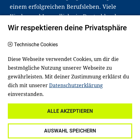
einem erfolgreichen Berufsleben. Viele
Kinder und Jugendliche in Deutschland
haben aber große Schwierigkeiten dabei.
Wir respektieren deine Privatsphäre
Unser Angebot richtet sich deshalb gezielt
an Familien sowie an Erzieher*innen,
Technische Cookies
Lehrer*innen und andere
Diese Webseite verwendet Cookies, um dir die
Fachexpert*innen. Dafür arbeiten wir eng
bestmögliche Nutzung unserer Webseite zu
mit Ministerien, wissenschaftlichen
gewährleisten. Mit deiner Zustimmung erklärst du
Einrichtungen, Verbänden, Unternehmen
dich mit unserer
Datenschutzerklärung
und anderen Stiftungen zusammen.
einverstanden.
ALLE AKZEPTIEREN
Widerrufsrecht
Datenschutz
AUSWAHL SPEICHERN
Haftungsausschluss
Impressum