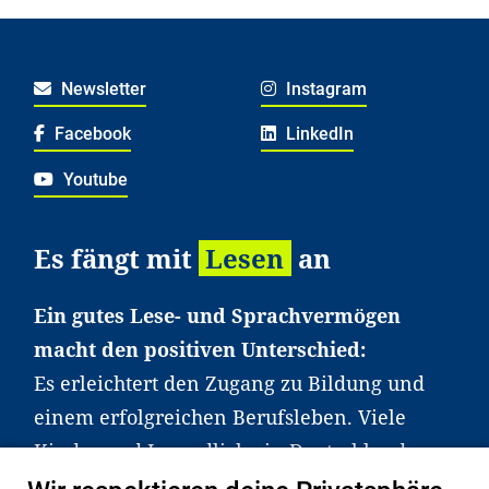
Newsletter
Instagram
Facebook
LinkedIn
Youtube
Es fängt mit
Lesen
an
Ein gutes Lese- und Sprachvermögen
macht den positiven Unterschied:
Es erleichtert den Zugang zu Bildung und
einem erfolgreichen Berufsleben. Viele
Kinder und Jugendliche in Deutschland
haben aber große Schwierigkeiten dabei.