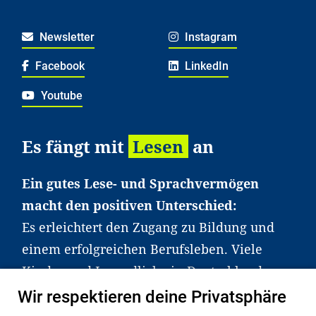
Newsletter
Instagram
Facebook
LinkedIn
Youtube
Es fängt mit
Lesen
an
Ein gutes Lese- und Sprachvermögen
macht den positiven Unterschied:
Es erleichtert den Zugang zu Bildung und
einem erfolgreichen Berufsleben. Viele
Kinder und Jugendliche in Deutschland
haben aber große Schwierigkeiten dabei.
Wir respektieren deine Privatsphäre
Unser Angebot richtet sich deshalb gezielt