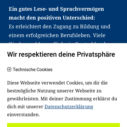
Ein gutes Lese- und Sprachvermögen
macht den positiven Unterschied:
Es erleichtert den Zugang zu Bildung und
einem erfolgreichen Berufsleben. Viele
Kinder und Jugendliche in Deutschland
haben aber große Schwierigkeiten dabei.
Wir respektieren deine Privatsphäre
Unser Angebot richtet sich deshalb gezielt
an Familien sowie an Erzieher*innen,
Technische Cookies
Lehrer*innen und andere
Diese Webseite verwendet Cookies, um dir die
Fachexpert*innen. Dafür arbeiten wir eng
bestmögliche Nutzung unserer Webseite zu
mit Ministerien, wissenschaftlichen
gewährleisten. Mit deiner Zustimmung erklärst du
Einrichtungen, Verbänden, Unternehmen
dich mit unserer
Datenschutzerklärung
und anderen Stiftungen zusammen.
einverstanden.