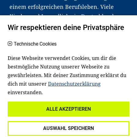
einem erfolgreichen Berufsleben. Viele
Kinder und Jugendliche in Deutschland
haben aber große Schwierigkeiten dabei.
Wir respektieren deine Privatsphäre
Unser Angebot richtet sich deshalb gezielt
an Familien sowie an Erzieher*innen,
Technische Cookies
Lehrer*innen und andere
Diese Webseite verwendet Cookies, um dir die
Fachexpert*innen. Dafür arbeiten wir eng
bestmögliche Nutzung unserer Webseite zu
mit Ministerien, wissenschaftlichen
gewährleisten. Mit deiner Zustimmung erklärst du
Einrichtungen, Verbänden, Unternehmen
dich mit unserer
Datenschutzerklärung
und anderen Stiftungen zusammen.
einverstanden.
ALLE AKZEPTIEREN
Widerrufsrecht
Datenschutz
AUSWAHL SPEICHERN
Haftungsausschluss
Impressum