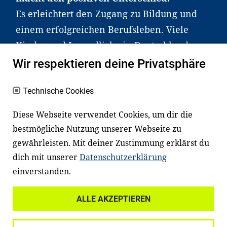
Es erleichtert den Zugang zu Bildung und
einem erfolgreichen Berufsleben. Viele
Kinder und Jugendliche in Deutschland
haben aber große Schwierigkeiten dabei.
Wir respektieren deine Privatsphäre
Unser Angebot richtet sich deshalb gezielt
an Familien sowie an Erzieher*innen,
Technische Cookies
Lehrer*innen und andere
Diese Webseite verwendet Cookies, um dir die
Fachexpert*innen. Dafür arbeiten wir eng
bestmögliche Nutzung unserer Webseite zu
mit Ministerien, wissenschaftlichen
gewährleisten. Mit deiner Zustimmung erklärst du
Einrichtungen, Verbänden, Unternehmen
dich mit unserer
Datenschutzerklärung
und anderen Stiftungen zusammen.
einverstanden.
ALLE AKZEPTIEREN