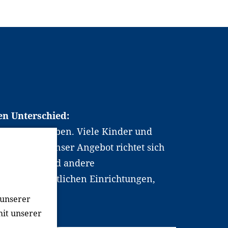
en Unterschied:
chen Berufsleben. Viele Kinder und
ten dabei. Unser Angebot richtet sich
hrer*innen und andere
, wissenschaftlichen Einrichtungen,
men.
 unserer
mit unserer