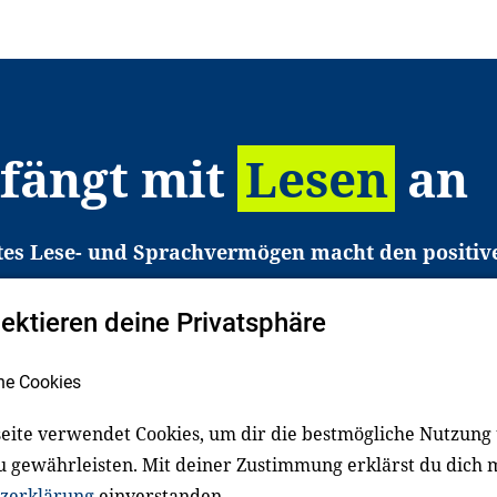
 fängt mit
Lesen
an
tes Lese- und Sprachvermögen macht den positiv
eichtert den Zugang zu Bildung und einem erfolgrei
pektieren deine Privatsphäre
liche in Deutschland haben aber große Schwierigkei
b gezielt an Familien sowie an Erzieher*innen, Le
he Cookies
pert*innen. Dafür arbeiten wir eng mit Ministerien
den, Unternehmen und anderen Stiftungen zusam
eite verwendet Cookies, um dir die bestmögliche Nutzung
u gewährleisten. Mit deiner Zustimmung erklärst du dich 
zerklärung
einverstanden.