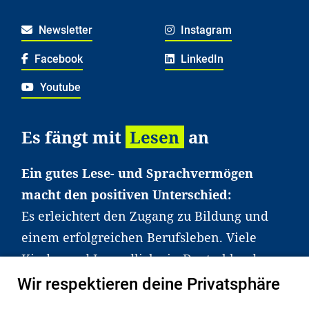
Newsletter
Instagram
Facebook
LinkedIn
Youtube
Es fängt mit
Lesen
an
Ein gutes Lese- und Sprachvermögen
macht den positiven Unterschied:
Es erleichtert den Zugang zu Bildung und
einem erfolgreichen Berufsleben. Viele
Kinder und Jugendliche in Deutschland
haben aber große Schwierigkeiten dabei.
Wir respektieren deine Privatsphäre
Unser Angebot richtet sich deshalb gezielt