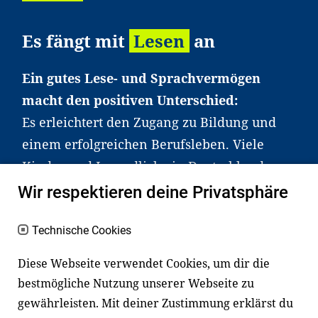
Es fängt mit
Lesen
an
Ein gutes Lese- und Sprachvermögen
macht den positiven Unterschied:
Es erleichtert den Zugang zu Bildung und
einem erfolgreichen Berufsleben. Viele
Kinder und Jugendliche in Deutschland
haben aber große Schwierigkeiten dabei.
Wir respektieren deine Privatsphäre
Unser Angebot richtet sich deshalb gezielt
an Familien sowie an Erzieher*innen,
Technische Cookies
Lehrer*innen und andere
Diese Webseite verwendet Cookies, um dir die
Fachexpert*innen. Dafür arbeiten wir eng
bestmögliche Nutzung unserer Webseite zu
mit Ministerien, wissenschaftlichen
gewährleisten. Mit deiner Zustimmung erklärst du