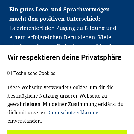
Ein gutes Lese- und Sprachvermögen
macht den positiven Unterschied:
Es erleichtert den Zugang zu Bildung und
einem erfolgreichen Berufsleben. Viele
Kinder und Jugendliche in Deutschland
haben aber große Schwierigkeiten dabei.
Wir respektieren deine Privatsphäre
Unser Angebot richtet sich deshalb gezielt
Technische Cookies
an Familien sowie an Erzieher*innen,
Lehrer*innen und andere
Diese Webseite verwendet Cookies, um dir die
Fachexpert*innen. Dafür arbeiten wir eng
bestmögliche Nutzung unserer Webseite zu
mit Ministerien, wissenschaftlichen
gewährleisten. Mit deiner Zustimmung erklärst du
Einrichtungen, Verbänden, Unternehmen
dich mit unserer
Datenschutzerklärung
und anderen Stiftungen zusammen.
einverstanden.