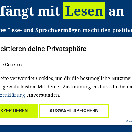
 fängt mit
Lesen
an
tes Lese- und Sprachvermögen macht den positiv
eichtert den Zugang zu Bildung und einem erfolgrei
pektieren deine Privatsphäre
liche in Deutschland haben aber große Schwierigkei
b gezielt an Familien sowie an Erzieher*innen, Le
he Cookies
pert*innen. Dafür arbeiten wir eng mit Ministerien
den, Unternehmen und anderen Stiftungen zusam
eite verwendet Cookies, um dir die bestmögliche Nutzung
u gewährleisten. Mit deiner Zustimmung erklärst du dich 
zerklärung
einverstanden.
Über uns
Kontakt
Spenden
Für Familien
Für Ki
AKZEPTIEREN
AUSWAHL SPEICHERN
ale Einrichtungen
Für freiwillig Engagierte
Cooki