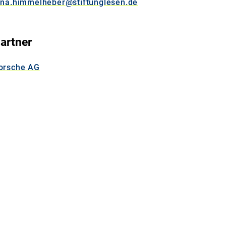
ana.himmelheber@stiftunglesen.de
artner
orsche AG