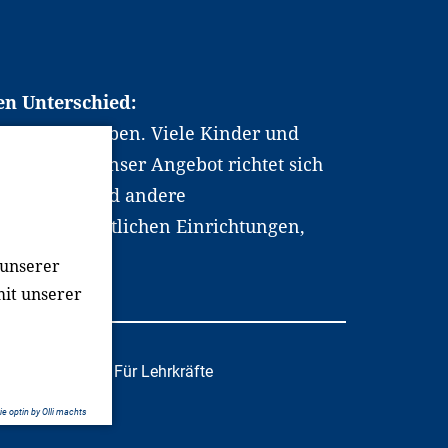
en Unterschied:
chen Berufsleben. Viele Kinder und
ten dabei. Unser Angebot richtet sich
hrer*innen und andere
, wissenschaftlichen Einrichtungen,
men.
 unserer
mit unserer
tafachkräfte
Für Lehrkräfte
e optin by Olli machts