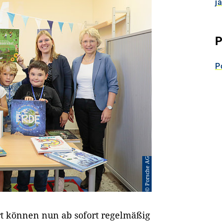
j
P
P
© Porsche AG
art können nun ab sofort regelmäßig