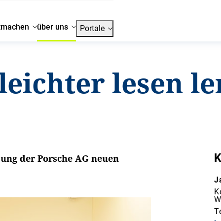
tmachen
über uns
Portale
eichter lesen le
K
tzung der Porsche AG neuen
J
K
W
T