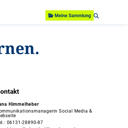
Meine Sammlung
rnen.
ontakt
ana Himmelheber
ommunikationsmanagerin Social Media &
ebseite
el.: 06131-28890-87