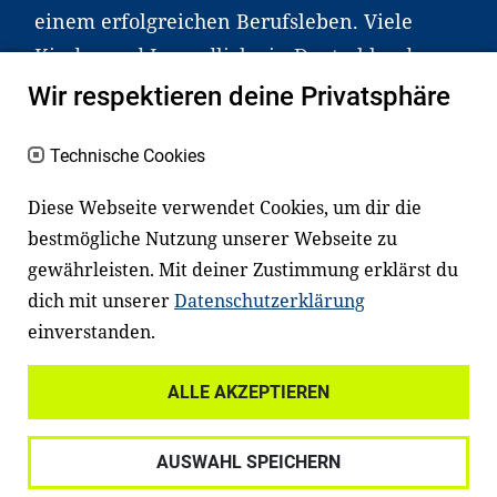
einem erfolgreichen Berufsleben. Viele
Kinder und Jugendliche in Deutschland
haben aber große Schwierigkeiten dabei.
Wir respektieren deine Privatsphäre
Unser Angebot richtet sich deshalb gezielt
an Familien sowie an Erzieher*innen,
Technische Cookies
Lehrer*innen und andere
Diese Webseite verwendet Cookies, um dir die
Fachexpert*innen. Dafür arbeiten wir eng
bestmögliche Nutzung unserer Webseite zu
mit Ministerien, wissenschaftlichen
gewährleisten. Mit deiner Zustimmung erklärst du
Einrichtungen, Verbänden, Unternehmen
dich mit unserer
Datenschutzerklärung
und anderen Stiftungen zusammen.
einverstanden.
ALLE AKZEPTIEREN
Widerrufsrecht
Datenschutz
AUSWAHL SPEICHERN
Haftungsausschluss
Impressum