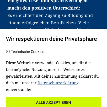
Ein gutes Lese- und Sprachvermögen
macht den positiven Unterschied:
Es erleichtert den Zugang zu Bildung und
einem erfolgreichen Berufsleben. Viele
Kinder und Jugendliche in Deutschland
haben aber große Schwierigkeiten dabei.
Wir respektieren deine Privatsphäre
Unser Angebot richtet sich deshalb gezielt
an Familien sowie an Erzieher*innen,
Technische Cookies
Lehrer*innen und andere
Diese Webseite verwendet Cookies, um dir die
Fachexpert*innen. Dafür arbeiten wir eng
bestmögliche Nutzung unserer Webseite zu
mit Ministerien, wissenschaftlichen
gewährleisten. Mit deiner Zustimmung erklärst du
Einrichtungen, Verbänden, Unternehmen
dich mit unserer
Datenschutzerklärung
und anderen Stiftungen zusammen.
einverstanden.
ALLE AKZEPTIEREN