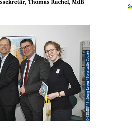
atssekretär, Thomas Rachel, MdB
S
© ©BMBF / Stiftung Lesen / Fotostudio Courté