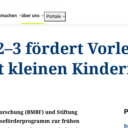
tmachen
über uns
Portale
2–3 fördert Vorl
t kleinen Kinde
P
orschung (BMBF) und Stiftung
Leseförderprogramm zur frühen
B