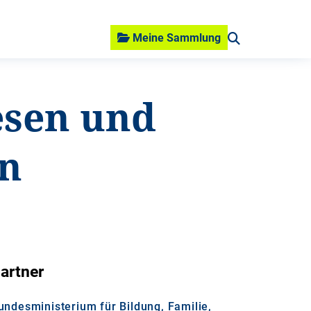
Meine Sammlung
esen und
rn
artner
undesministerium für Bildung, Familie,