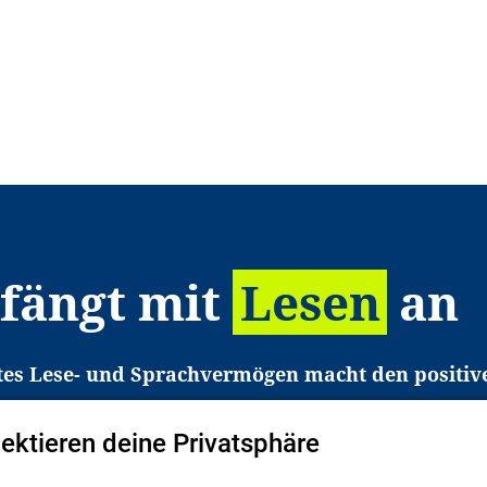
 fängt mit
Lesen
an
tes Lese- und Sprachvermögen macht den positiv
eichtert den Zugang zu Bildung und einem erfolgrei
pektieren deine Privatsphäre
liche in Deutschland haben aber große Schwierigkei
b gezielt an Familien sowie an Erzieher*innen, Le