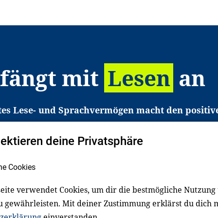
 fängt mit
Lesen
an
tes Lese- und Sprachvermögen macht den positiv
eichtert den Zugang zu Bildung und einem erfolgrei
pektieren deine Privatsphäre
liche in Deutschland haben aber große Schwierigkei
b gezielt an Familien sowie an Erzieher*innen, Le
he Cookies
pert*innen. Dafür arbeiten wir eng mit Ministerien
den, Unternehmen und anderen Stiftungen zusam
eite verwendet Cookies, um dir die bestmögliche Nutzung
u gewährleisten. Mit deiner Zustimmung erklärst du dich 
zerklärung
einverstanden.