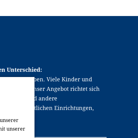
en Unterschied:
chen Berufsleben. Viele Kinder und
ten dabei. Unser Angebot richtet sich
hrer*innen und andere
, wissenschaftlichen Einrichtungen,
men.
 unserer
mit unserer