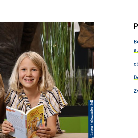
P
B
e.
c
D
Z
© ©Stiftung Lesen / Alexander Sell