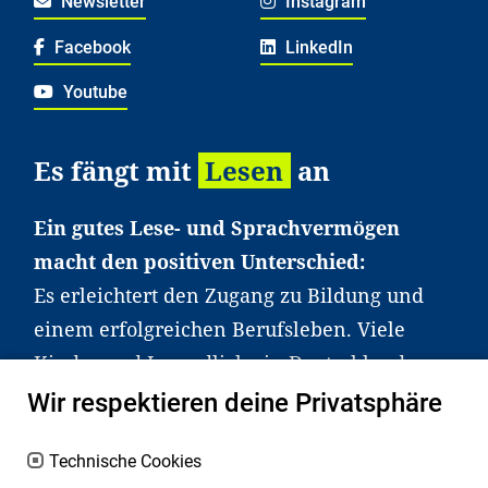
Newsletter
Instagram
Facebook
LinkedIn
Youtube
Es fängt mit
Lesen
an
Ein gutes Lese- und Sprachvermögen
macht den positiven Unterschied:
Es erleichtert den Zugang zu Bildung und
einem erfolgreichen Berufsleben. Viele
Kinder und Jugendliche in Deutschland
haben aber große Schwierigkeiten dabei.
Wir respektieren deine Privatsphäre
Unser Angebot richtet sich deshalb gezielt
an Familien sowie an Erzieher*innen,
Technische Cookies