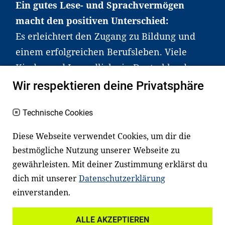
Ein gutes Lese- und Sprachvermögen
macht den positiven Unterschied:
Es erleichtert den Zugang zu Bildung und
einem erfolgreichen Berufsleben. Viele
Kinder und Jugendliche in Deutschland
haben aber große Schwierigkeiten dabei.
Wir respektieren deine Privatsphäre
Unser Angebot richtet sich deshalb gezielt
an Familien sowie an Erzieher*innen,
Technische Cookies
Lehrer*innen und andere
Diese Webseite verwendet Cookies, um dir die
Fachexpert*innen. Dafür arbeiten wir eng
bestmögliche Nutzung unserer Webseite zu
mit Ministerien, wissenschaftlichen
gewährleisten. Mit deiner Zustimmung erklärst du
Einrichtungen, Verbänden, Unternehmen
dich mit unserer
Datenschutzerklärung
und anderen Stiftungen zusammen.
einverstanden.
ALLE AKZEPTIEREN