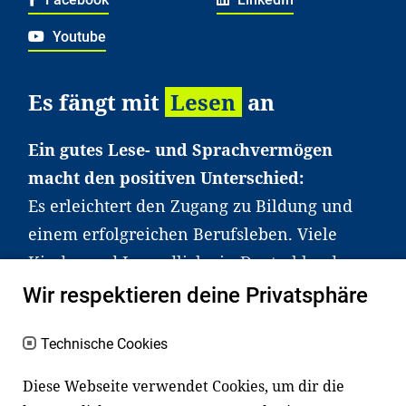
Youtube
Es fängt mit
Lesen
an
Ein gutes Lese- und Sprachvermögen
macht den positiven Unterschied:
Es erleichtert den Zugang zu Bildung und
einem erfolgreichen Berufsleben. Viele
Kinder und Jugendliche in Deutschland
haben aber große Schwierigkeiten dabei.
Wir respektieren deine Privatsphäre
Unser Angebot richtet sich deshalb gezielt
an Familien sowie an Erzieher*innen,
Technische Cookies
Lehrer*innen und andere
Diese Webseite verwendet Cookies, um dir die
Fachexpert*innen. Dafür arbeiten wir eng